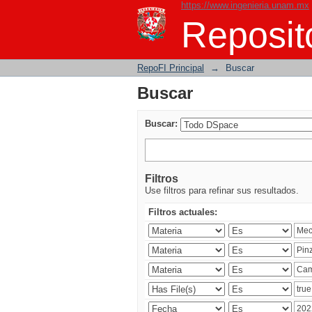
https://www.ingenieria.unam.mx
Buscar
Reposito
RepoFI Principal
→
Buscar
Buscar
Buscar:
Filtros
Use filtros para refinar sus resultados.
Filtros actuales: