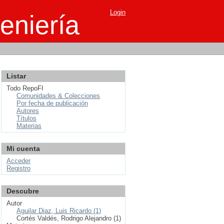
Login
eniería
Listar
Todo RepoFI
Comunidades & Colecciones
Por fecha de publicación
Autores
Títulos
Materias
Mi cuenta
Acceder
Registro
Descubre
Autor
Aguilar Diaz, Luis Ricardo (1)
Cortés Valdés, Rodrigo Alejandro (1)