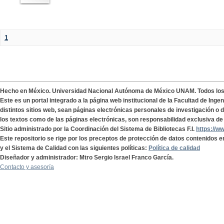
1
Hecho en México. Universidad Nacional Autónoma de México UNAM. Todos lo
Este es un portal integrado a la página web institucional de la Facultad de Ing
distintos sitios web, sean páginas electrónicas personales de investigación o de
los textos como de las páginas electrónicas, son responsabilidad exclusiva de 
Sitio administrado por la Coordinación del Sistema de Bibliotecas F.I.
https://w
Este repositorio se rige por los preceptos de protección de datos contenidos e
y el Sistema de Calidad con las siguientes políticas:
Política de calidad
Diseñador y administrador: Mtro Sergio Israel Franco García.
Contacto y asesoría