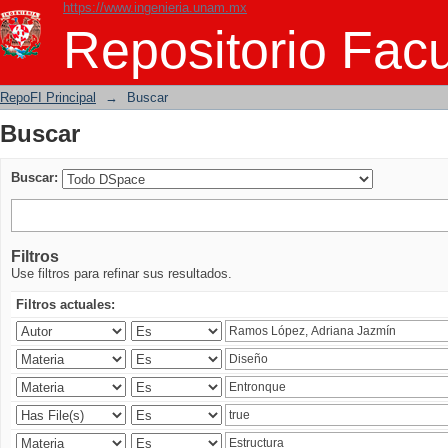
https://www.ingenieria.unam.mx
Buscar
Repositorio Facu
RepoFI Principal
→
Buscar
Buscar
Buscar:
Filtros
Use filtros para refinar sus resultados.
Filtros actuales: