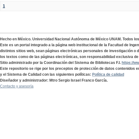
1
Hecho en México. Universidad Nacional Autónoma de México UNAM. Todos lo
Este es un portal integrado a la página web institucional de la Facultad de Ing
distintos sitios web, sean páginas electrónicas personales de investigación o de
los textos como de las páginas electrónicas, son responsabilidad exclusiva de 
Sitio administrado por la Coordinación del Sistema de Bibliotecas F.I.
https://w
Este repositorio se rige por los preceptos de protección de datos contenidos e
y el Sistema de Calidad con las siguientes políticas:
Política de calidad
Diseñador y administrador: Mtro Sergio Israel Franco García.
Contacto y asesoría