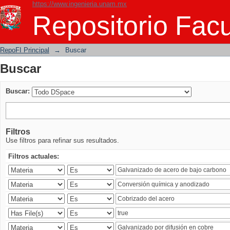
https://www.ingenieria.unam.mx
Buscar
Repositorio Facu
RepoFI Principal
→
Buscar
Buscar
Buscar:
Filtros
Use filtros para refinar sus resultados.
Filtros actuales: