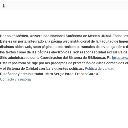
1
Hecho en México. Universidad Nacional Autónoma de México UNAM. Todos lo
Este es un portal integrado a la página web institucional de la Facultad de Ing
distintos sitios web, sean páginas electrónicas personales de investigación o de
los textos como de las páginas electrónicas, son responsabilidad exclusiva de 
Sitio administrado por la Coordinación del Sistema de Bibliotecas F.I.
https://w
Este repositorio se rige por los preceptos de protección de datos contenidos e
y el Sistema de Calidad con las siguientes políticas:
Política de calidad
Diseñador y administrador: Mtro Sergio Israel Franco García.
Contacto y asesoría