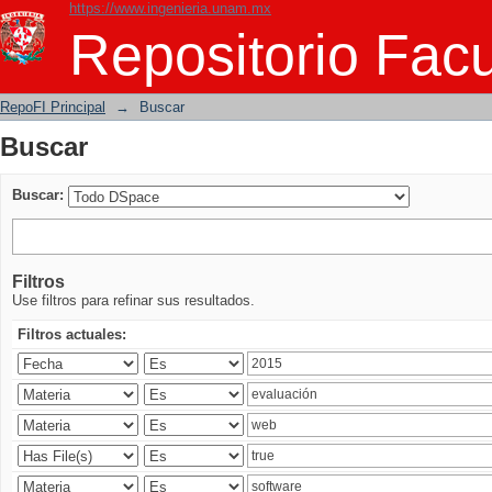
https://www.ingenieria.unam.mx
Buscar
Repositorio Facu
RepoFI Principal
→
Buscar
Buscar
Buscar:
Filtros
Use filtros para refinar sus resultados.
Filtros actuales: