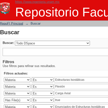
https://www.ingenieria.unam.mx
Buscar
Repositorio Facu
RepoFI Principal
→
Buscar
Buscar
Buscar:
Filtros
Use filtros para refinar sus resultados.
Filtros actuales: