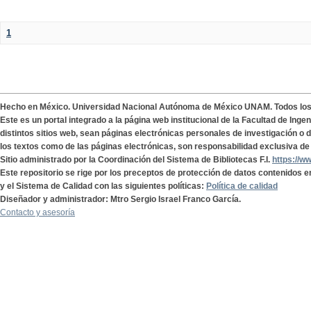
1
Hecho en México. Universidad Nacional Autónoma de México UNAM. Todos lo
Este es un portal integrado a la página web institucional de la Facultad de Ing
distintos sitios web, sean páginas electrónicas personales de investigación o de
los textos como de las páginas electrónicas, son responsabilidad exclusiva de 
Sitio administrado por la Coordinación del Sistema de Bibliotecas F.I.
https://w
Este repositorio se rige por los preceptos de protección de datos contenidos e
y el Sistema de Calidad con las siguientes políticas:
Política de calidad
Diseñador y administrador: Mtro Sergio Israel Franco García.
Contacto y asesoría