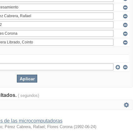
ultados.
( segundos)
es de las microcomputadoras
to
;
Pérez Cabrera, Rafael
;
Flores Corona
(
1992-06-24
)