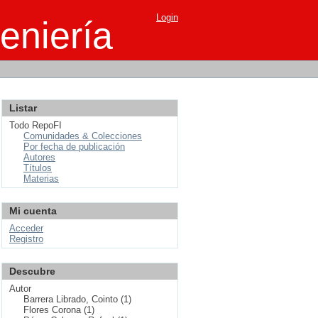
Login
eniería
Listar
Todo RepoFI
Comunidades & Colecciones
Por fecha de publicación
Autores
Títulos
Materias
Mi cuenta
Acceder
Registro
Descubre
Autor
Barrera Librado, Cointo (1)
Flores Corona (1)