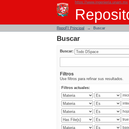
https://www.ingenieria.unam.mx
Buscar
Reposito
RepoFI Principal
→
Buscar
Buscar
Buscar:
Filtros
Use filtros para refinar sus resultados.
Filtros actuales: