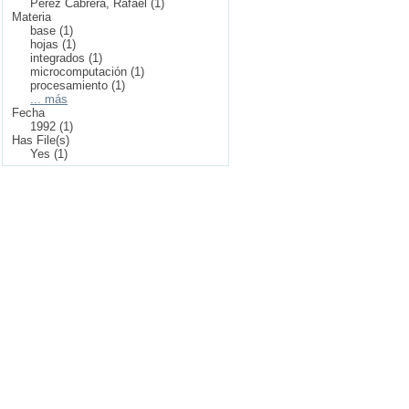
Pérez Cabrera, Rafael (1)
Materia
base (1)
hojas (1)
integrados (1)
microcomputación (1)
procesamiento (1)
... más
Fecha
1992 (1)
Has File(s)
Yes (1)