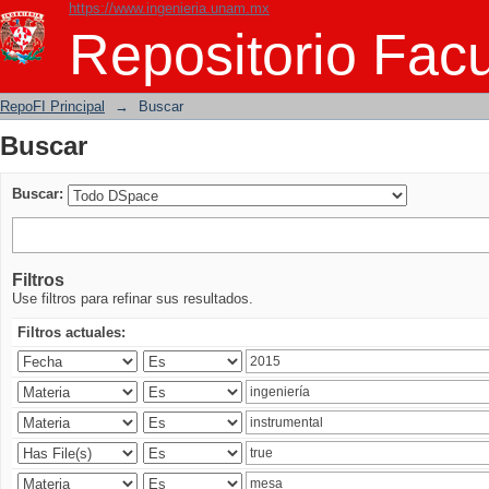
https://www.ingenieria.unam.mx
Buscar
Repositorio Facu
RepoFI Principal
→
Buscar
Buscar
Buscar:
Filtros
Use filtros para refinar sus resultados.
Filtros actuales: