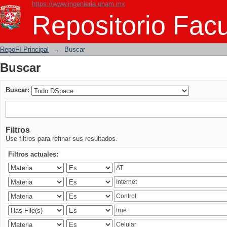
https://www.ingenieria.unam.mx
Buscar
Repositorio Facu
RepoFI Principal
→
Buscar
Buscar
Buscar:
Filtros
Use filtros para refinar sus resultados.
Filtros actuales: