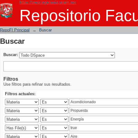
https://www.ingenieria.unam.mx
Buscar
Repositorio Facu
RepoFI Principal
→
Buscar
Buscar
Buscar:
Filtros
Use filtros para refinar sus resultados.
Filtros actuales: