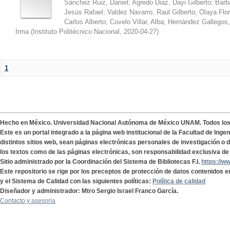
Sánchez Ruiz, Daniel
;
Agredo Diaz, Dayi Gilberto
;
Barb
Jesús Rafael
;
Valdez Navarro, Raúl Gilberto
;
Olaya Flor
Carlos Alberto
;
Covelo Villar, Alba
;
Hernández Gallegos,
Irma
(
Instituto Politécnico Nacional
,
2020-04-27
)
1
Hecho en México. Universidad Nacional Autónoma de México UNAM. Todos lo
Este es un portal integrado a la página web institucional de la Facultad de Ing
distintos sitios web, sean páginas electrónicas personales de investigación o de
los textos como de las páginas electrónicas, son responsabilidad exclusiva de 
Sitio administrado por la Coordinación del Sistema de Bibliotecas F.I.
https://w
Este repositorio se rige por los preceptos de protección de datos contenidos e
y el Sistema de Calidad con las siguientes políticas:
Política de calidad
Diseñador y administrador: Mtro Sergio Israel Franco García.
Contacto y asesoría