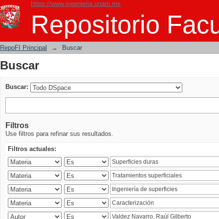
https://www.ingenieria.unam.mx
Buscar
Repositorio Facu
RepoFI Principal
→
Buscar
Buscar
Buscar:
Filtros
Use filtros para refinar sus resultados.
Filtros actuales: