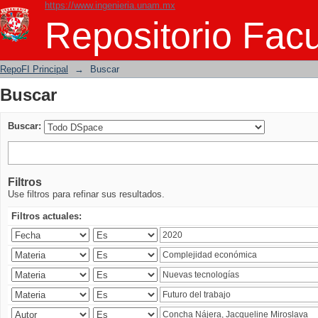
https://www.ingenieria.unam.mx
Buscar
Repositorio Facu
RepoFI Principal
→
Buscar
Buscar
Buscar:
Filtros
Use filtros para refinar sus resultados.
Filtros actuales: