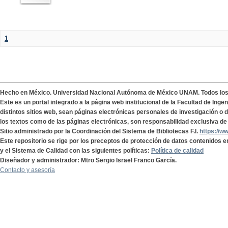
1
Hecho en México. Universidad Nacional Autónoma de México UNAM. Todos lo
Este es un portal integrado a la página web institucional de la Facultad de Ing
distintos sitios web, sean páginas electrónicas personales de investigación o de
los textos como de las páginas electrónicas, son responsabilidad exclusiva de 
Sitio administrado por la Coordinación del Sistema de Bibliotecas F.I.
https://w
Este repositorio se rige por los preceptos de protección de datos contenidos e
y el Sistema de Calidad con las siguientes políticas:
Política de calidad
Diseñador y administrador: Mtro Sergio Israel Franco García.
Contacto y asesoría