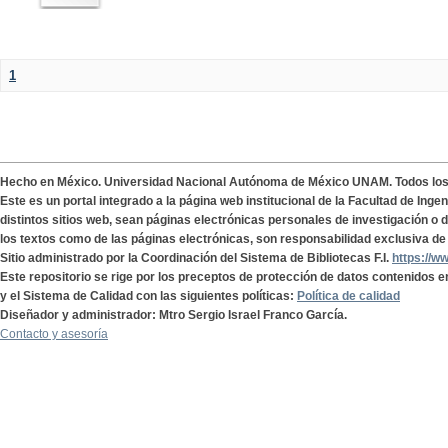
1
Hecho en México. Universidad Nacional Autónoma de México UNAM. Todos lo
Este es un portal integrado a la página web institucional de la Facultad de Ing
distintos sitios web, sean páginas electrónicas personales de investigación o de
los textos como de las páginas electrónicas, son responsabilidad exclusiva de 
Sitio administrado por la Coordinación del Sistema de Bibliotecas F.I.
https://w
Este repositorio se rige por los preceptos de protección de datos contenidos e
y el Sistema de Calidad con las siguientes políticas:
Política de calidad
Diseñador y administrador: Mtro Sergio Israel Franco García.
Contacto y asesoría