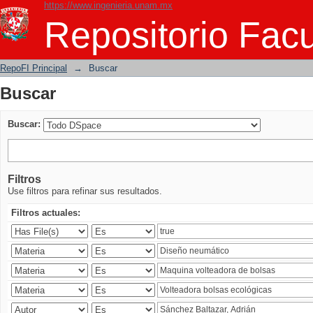
https://www.ingenieria.unam.mx
Buscar
Repositorio Facu
RepoFI Principal
→
Buscar
Buscar
Buscar:
Filtros
Use filtros para refinar sus resultados.
Filtros actuales: