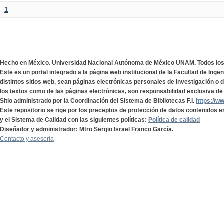
1
Hecho en México. Universidad Nacional Autónoma de México UNAM. Todos lo
Este es un portal integrado a la página web institucional de la Facultad de Ing
distintos sitios web, sean páginas electrónicas personales de investigación o de
los textos como de las páginas electrónicas, son responsabilidad exclusiva de 
Sitio administrado por la Coordinación del Sistema de Bibliotecas F.I.
https://w
Este repositorio se rige por los preceptos de protección de datos contenidos e
y el Sistema de Calidad con las siguientes políticas:
Política de calidad
Diseñador y administrador: Mtro Sergio Israel Franco García.
Contacto y asesoría