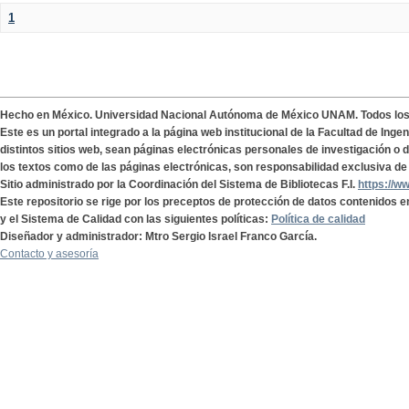
1
Hecho en México. Universidad Nacional Autónoma de México UNAM. Todos lo
Este es un portal integrado a la página web institucional de la Facultad de Ing
distintos sitios web, sean páginas electrónicas personales de investigación o de
los textos como de las páginas electrónicas, son responsabilidad exclusiva de 
Sitio administrado por la Coordinación del Sistema de Bibliotecas F.I.
https://w
Este repositorio se rige por los preceptos de protección de datos contenidos e
y el Sistema de Calidad con las siguientes políticas:
Política de calidad
Diseñador y administrador: Mtro Sergio Israel Franco García.
Contacto y asesoría