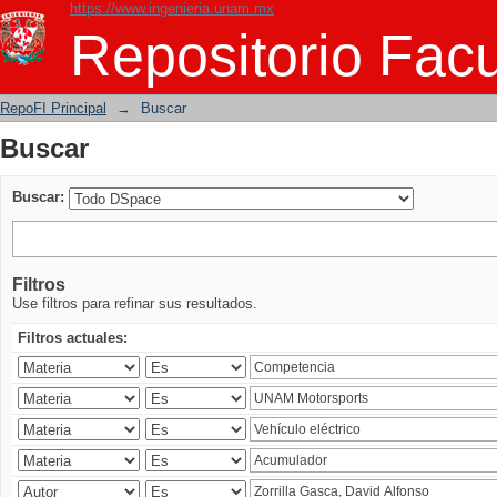
https://www.ingenieria.unam.mx
Buscar
Repositorio Facu
RepoFI Principal
→
Buscar
Buscar
Buscar:
Filtros
Use filtros para refinar sus resultados.
Filtros actuales: