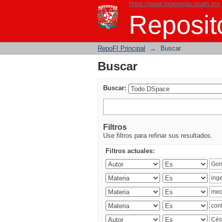
https://www.ingenieria.unam.mx
Buscar
Reposito
RepoFI Principal
→
Buscar
Buscar
Buscar:
Filtros
Use filtros para refinar sus resultados.
Filtros actuales: