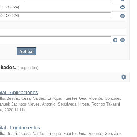
ultados.
( segundos)
tal - Aplicaciones
ba Beatriz
;
César Valdez, Enrique
;
Fuentes Gea, Vicente
;
González
anuel
;
Jacintos Nieves, Antonio
;
Sepúlveda Hirose, Rodrigo Takashi
ía
,
2020-11-11
)
ntal - Fundamentos
ba Beatriz
;
César Valdez, Enrique
;
Fuentes Gea, Vicente
;
González