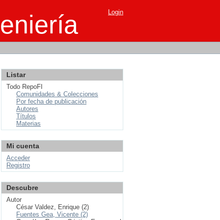
Login
eniería
Listar
Todo RepoFI
Comunidades & Colecciones
Por fecha de publicación
Autores
Títulos
Materias
Mi cuenta
Acceder
Registro
Descubre
Autor
César Valdez, Enrique (2)
Fuentes Gea, Vicente (2)