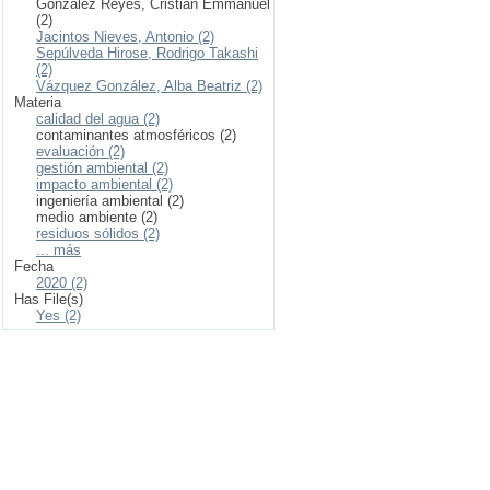
González Reyes, Cristian Emmanuel
(2)
Jacintos Nieves, Antonio (2)
Sepúlveda Hirose, Rodrigo Takashi
(2)
Vázquez González, Alba Beatriz (2)
Materia
calidad del agua (2)
contaminantes atmosféricos (2)
evaluación (2)
gestión ambiental (2)
impacto ambiental (2)
ingeniería ambiental (2)
medio ambiente (2)
residuos sólidos (2)
... más
Fecha
2020 (2)
Has File(s)
Yes (2)