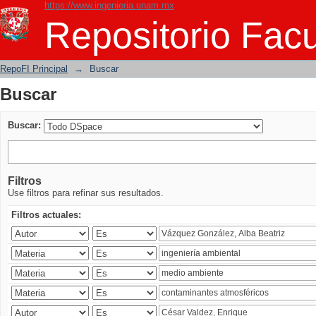
https://www.ingenieria.unam.mx
Buscar
Repositorio Facu
RepoFI Principal
→
Buscar
Buscar
Buscar:
Filtros
Use filtros para refinar sus resultados.
Filtros actuales: