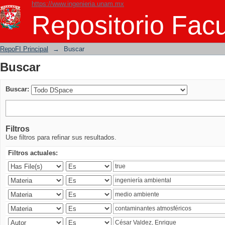
https://www.ingenieria.unam.mx
Buscar
Repositorio Facu
RepoFI Principal
→
Buscar
Buscar
Buscar:
Filtros
Use filtros para refinar sus resultados.
Filtros actuales: