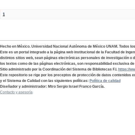
1
Hecho en México. Universidad Nacional Autónoma de México UNAM. Todos lo
Este es un portal integrado a la página web institucional de la Facultad de Ing
distintos sitios web, sean páginas electrónicas personales de investigación o de
los textos como de las páginas electrónicas, son responsabilidad exclusiva de 
Sitio administrado por la Coordinación del Sistema de Bibliotecas F.I.
https://w
Este repositorio se rige por los preceptos de protección de datos contenidos e
y el Sistema de Calidad con las siguientes políticas:
Política de calidad
Diseñador y administrador: Mtro Sergio Israel Franco García.
Contacto y asesoría