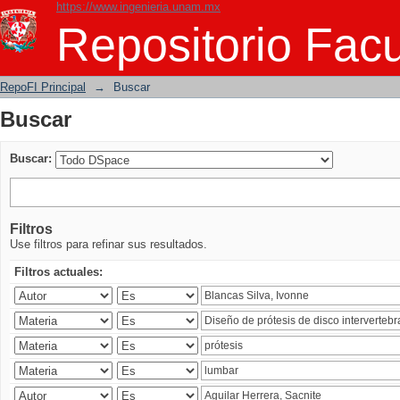
https://www.ingenieria.unam.mx
Buscar
Repositorio Facu
RepoFI Principal
→
Buscar
Buscar
Buscar:
Filtros
Use filtros para refinar sus resultados.
Filtros actuales: