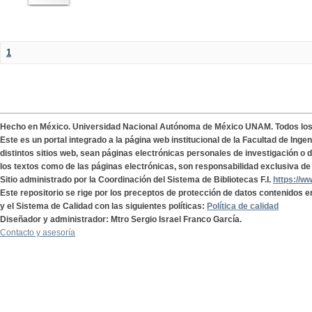
1
Hecho en México. Universidad Nacional Autónoma de México UNAM. Todos lo
Este es un portal integrado a la página web institucional de la Facultad de Ing
distintos sitios web, sean páginas electrónicas personales de investigación o de
los textos como de las páginas electrónicas, son responsabilidad exclusiva de 
Sitio administrado por la Coordinación del Sistema de Bibliotecas F.I.
https://w
Este repositorio se rige por los preceptos de protección de datos contenidos e
y el Sistema de Calidad con las siguientes políticas:
Política de calidad
Diseñador y administrador: Mtro Sergio Israel Franco García.
Contacto y asesoría