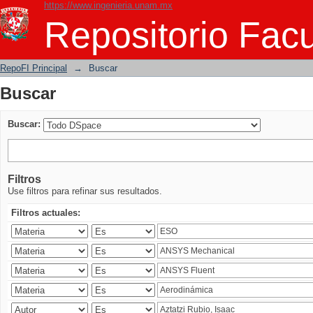
https://www.ingenieria.unam.mx
Buscar
Repositorio Facu
RepoFI Principal
→
Buscar
Buscar
Buscar:
Filtros
Use filtros para refinar sus resultados.
Filtros actuales: