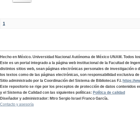
1
Hecho en México. Universidad Nacional Autónoma de México UNAM. Todos lo
Este es un portal integrado a la página web institucional de la Facultad de Ing
distintos sitios web, sean páginas electrónicas personales de investigación o de
los textos como de las páginas electrónicas, son responsabilidad exclusiva de 
Sitio administrado por la Coordinación del Sistema de Bibliotecas F.I.
https://w
Este repositorio se rige por los preceptos de protección de datos contenidos e
y el Sistema de Calidad con las siguientes políticas:
Política de calidad
Diseñador y administrador: Mtro Sergio Israel Franco García.
Contacto y asesoría