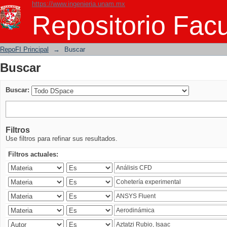
https://www.ingenieria.unam.mx
Buscar
Repositorio Facu
RepoFI Principal
→
Buscar
Buscar
Buscar:
Filtros
Use filtros para refinar sus resultados.
Filtros actuales: