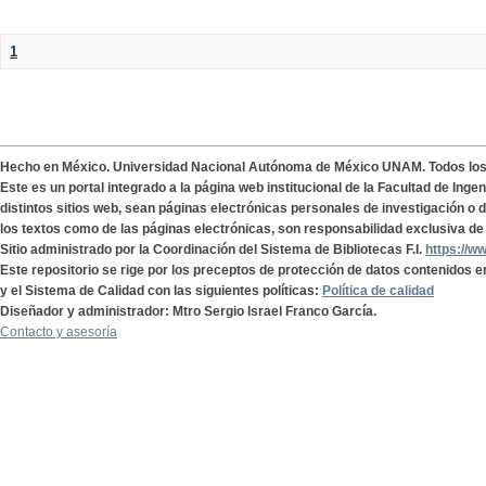
1
Hecho en México. Universidad Nacional Autónoma de México UNAM. Todos lo
Este es un portal integrado a la página web institucional de la Facultad de Ing
distintos sitios web, sean páginas electrónicas personales de investigación o de
los textos como de las páginas electrónicas, son responsabilidad exclusiva de 
Sitio administrado por la Coordinación del Sistema de Bibliotecas F.I.
https://w
Este repositorio se rige por los preceptos de protección de datos contenidos e
y el Sistema de Calidad con las siguientes políticas:
Política de calidad
Diseñador y administrador: Mtro Sergio Israel Franco García.
Contacto y asesoría