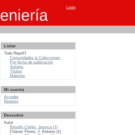
Login
eniería
Listar
Todo RepoFI
Comunidades & Colecciones
Por fecha de publicación
Autores
Títulos
Materias
Mi cuenta
Acceder
Registro
Descubre
Autor
Briseño Cortés, Jessica (1)
Chávez Flores, J. Antonio (1)