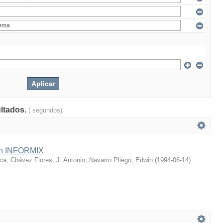
ultados.
( segundos)
en INFORMIX
ica
;
Chávez Flores, J. Antonio
;
Navarro Pliego, Edwin
(
1994-06-14
)