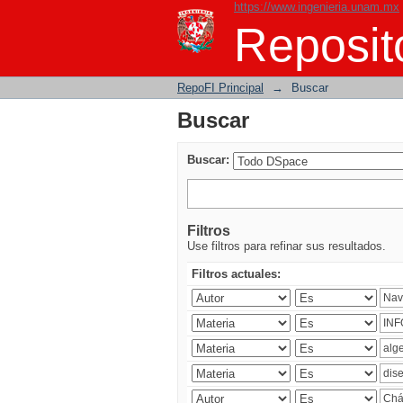
https://www.ingenieria.unam.mx
Buscar
Reposito
RepoFI Principal
→
Buscar
Buscar
Buscar:
Filtros
Use filtros para refinar sus resultados.
Filtros actuales: