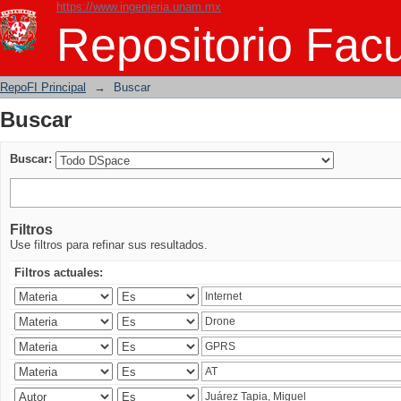
https://www.ingenieria.unam.mx
Buscar
Repositorio Facu
RepoFI Principal
→
Buscar
Buscar
Buscar:
Filtros
Use filtros para refinar sus resultados.
Filtros actuales: