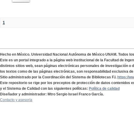
1
Hecho en México. Universidad Nacional Autónoma de México UNAM. Todos lo
Este es un portal integrado a la página web institucional de la Facultad de Ing
distintos sitios web, sean páginas electrónicas personales de investigación o de
los textos como de las páginas electrónicas, son responsabilidad exclusiva de 
Sitio administrado por la Coordinación del Sistema de Bibliotecas F.I.
https://w
Este repositorio se rige por los preceptos de protección de datos contenidos e
y el Sistema de Calidad con las siguientes políticas:
Política de calidad
Diseñador y administrador: Mtro Sergio Israel Franco García.
Contacto y asesoría