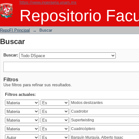
https://www.ingenieria.unam.mx
Buscar
Repositorio Facu
RepoFI Principal
→
Buscar
Buscar
Buscar:
Filtros
Use filtros para refinar sus resultados.
Filtros actuales: