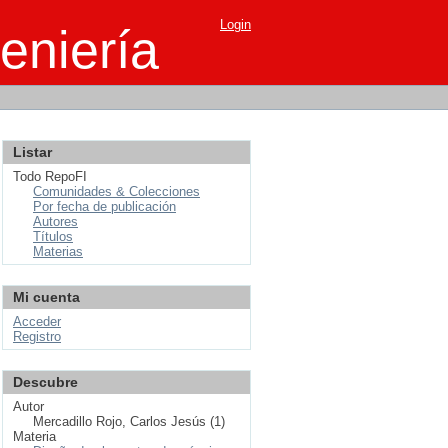
Login
eniería
Listar
Todo RepoFI
Comunidades & Colecciones
Por fecha de publicación
Autores
Títulos
Materias
Mi cuenta
Acceder
Registro
Descubre
Autor
Mercadillo Rojo, Carlos Jesús (1)
Materia