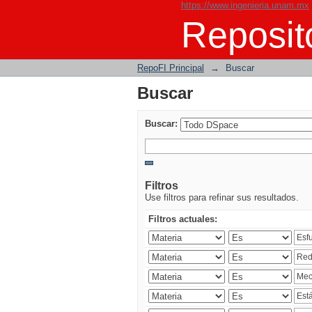
https://www.ingenieria.unam.mx
Buscar
Reposito
RepoFI Principal
→
Buscar
Buscar
Buscar:
Filtros
Use filtros para refinar sus resultados.
Filtros actuales: