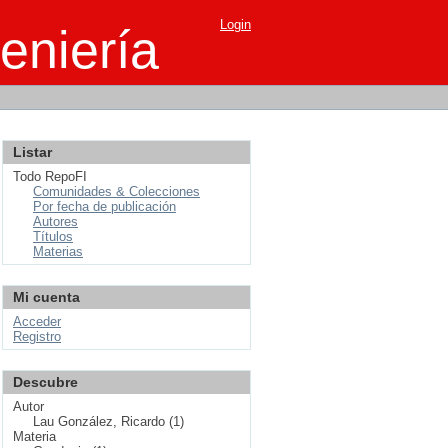
Login
eniería
Listar
Todo RepoFI
Comunidades & Colecciones
Por fecha de publicación
Autores
Títulos
Materias
Mi cuenta
Acceder
Registro
Descubre
Autor
Lau González, Ricardo (1)
Materia