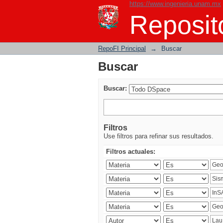
https://www.ingenieria.unam.mx
Buscar
Reposito
RepoFI Principal
→
Buscar
Buscar
Buscar:
Filtros
Use filtros para refinar sus resultados.
Filtros actuales: