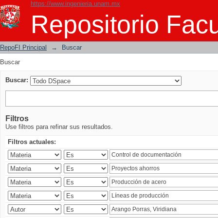
https://www.ingenieria.unam.mx
Buscar
Repositorio Facu
RepoFI Principal
→
Buscar
Buscar
Buscar:
Filtros
Use filtros para refinar sus resultados.
Filtros actuales: