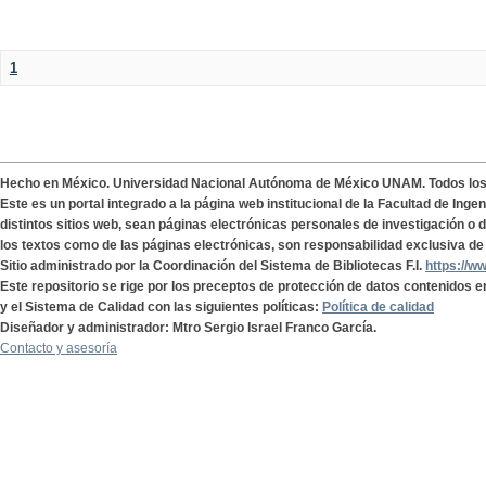
1
Hecho en México. Universidad Nacional Autónoma de México UNAM. Todos lo
Este es un portal integrado a la página web institucional de la Facultad de Ing
distintos sitios web, sean páginas electrónicas personales de investigación o de
los textos como de las páginas electrónicas, son responsabilidad exclusiva de 
Sitio administrado por la Coordinación del Sistema de Bibliotecas F.I.
https://w
Este repositorio se rige por los preceptos de protección de datos contenidos e
y el Sistema de Calidad con las siguientes políticas:
Política de calidad
Diseñador y administrador: Mtro Sergio Israel Franco García.
Contacto y asesoría