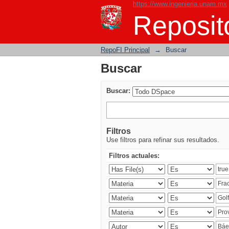
https://www.ingenieria.unam.mx
Buscar
Reposito
RepoFI Principal
→
Buscar
Buscar
Buscar:
Filtros
Use filtros para refinar sus resultados.
Filtros actuales: