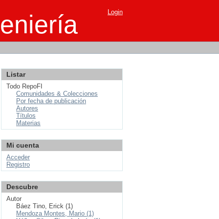
Login
eniería
Listar
Todo RepoFI
Comunidades & Colecciones
Por fecha de publicación
Autores
Títulos
Materias
Mi cuenta
Acceder
Registro
Descubre
Autor
Báez Tino, Erick (1)
Mendoza Montes, Mario (1)