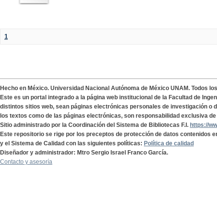
1
Hecho en México. Universidad Nacional Autónoma de México UNAM. Todos lo
Este es un portal integrado a la página web institucional de la Facultad de Ing
distintos sitios web, sean páginas electrónicas personales de investigación o de
los textos como de las páginas electrónicas, son responsabilidad exclusiva de 
Sitio administrado por la Coordinación del Sistema de Bibliotecas F.I.
https://w
Este repositorio se rige por los preceptos de protección de datos contenidos e
y el Sistema de Calidad con las siguientes políticas:
Política de calidad
Diseñador y administrador: Mtro Sergio Israel Franco García.
Contacto y asesoría