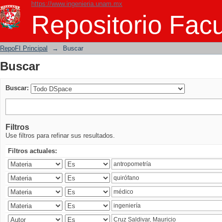
https://www.ingenieria.unam.mx
Buscar
Repositorio Facu
RepoFI Principal
→
Buscar
Buscar
Buscar:
Filtros
Use filtros para refinar sus resultados.
Filtros actuales: