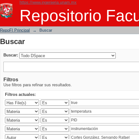
https://www.ingenieria.unam.mx
Buscar
Repositorio Facu
RepoFI Principal
→
Buscar
Buscar
Buscar:
Filtros
Use filtros para refinar sus resultados.
Filtros actuales: