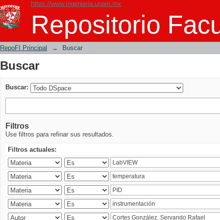
https://www.ingenieria.unam.mx
Buscar
Repositorio Facu
RepoFI Principal
→
Buscar
Buscar
Buscar:
Filtros
Use filtros para refinar sus resultados.
Filtros actuales: