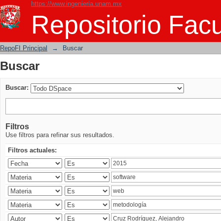
https://www.ingenieria.unam.mx
Buscar
Repositorio Facu
RepoFI Principal
→
Buscar
Buscar
Buscar:
Filtros
Use filtros para refinar sus resultados.
Filtros actuales: