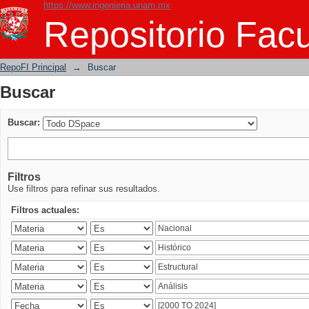
https://www.ingenieria.unam.mx
Buscar
Repositorio Facu
RepoFI Principal
→
Buscar
Buscar
Buscar:
Filtros
Use filtros para refinar sus resultados.
Filtros actuales: