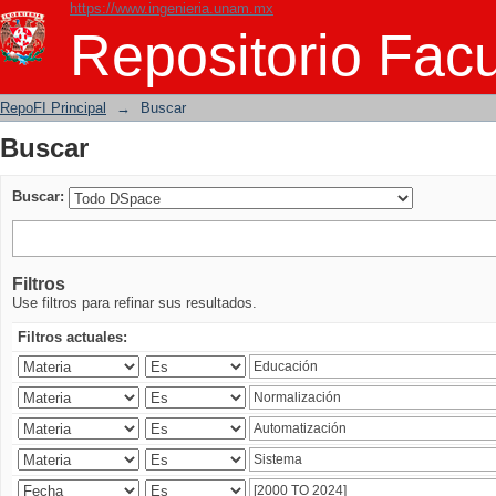
https://www.ingenieria.unam.mx
Buscar
Repositorio Facu
RepoFI Principal
→
Buscar
Buscar
Buscar:
Filtros
Use filtros para refinar sus resultados.
Filtros actuales: