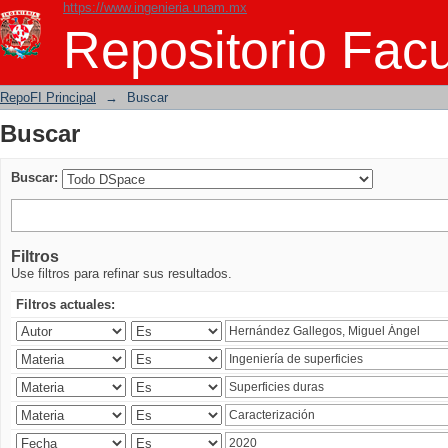
https://www.ingenieria.unam.mx
Buscar
Repositorio Facu
RepoFI Principal
→
Buscar
Buscar
Buscar:
Filtros
Use filtros para refinar sus resultados.
Filtros actuales: