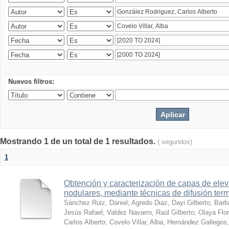
Nuevos filtros:
Mostrando 1 de un total de 1 resultados.
( segundos)
1
Obtención y caracterización de capas de ele
nodulares, mediante técnicas de difusión ter
Sánchez Ruiz, Daniel
;
Agredo Diaz, Dayi Gilberto
;
Barb
Jesús Rafael
;
Valdez Navarro, Raúl Gilberto
;
Olaya Flor
Carlos Alberto
;
Covelo Villar, Alba
;
Hernández Gallegos,