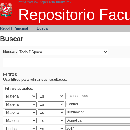
https://www.ingenieria.unam.mx
Buscar
Repositorio Facu
RepoFI Principal
→
Buscar
Buscar
Buscar:
Filtros
Use filtros para refinar sus resultados.
Filtros actuales: