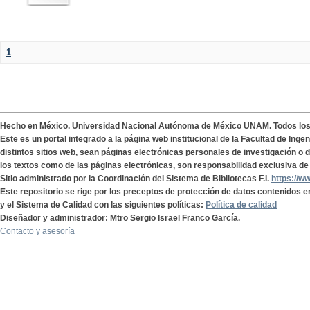
1
Hecho en México. Universidad Nacional Autónoma de México UNAM. Todos lo
Este es un portal integrado a la página web institucional de la Facultad de Ing
distintos sitios web, sean páginas electrónicas personales de investigación o de
los textos como de las páginas electrónicas, son responsabilidad exclusiva de 
Sitio administrado por la Coordinación del Sistema de Bibliotecas F.I.
https://w
Este repositorio se rige por los preceptos de protección de datos contenidos e
y el Sistema de Calidad con las siguientes políticas:
Política de calidad
Diseñador y administrador: Mtro Sergio Israel Franco García.
Contacto y asesoría