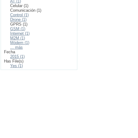
AT (1)
Celular (1)
Comunicación (1)
Control (1)
Drone (1)
GPRS (1)
GSM (1)
Internet (1)
M2M (1)
Módem (1)
... más
Fecha
2015 (1)
Has File(s)
Yes (1)