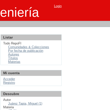
Login
eniería
Listar
Todo RepoFI
Comunidades & Colecciones
Por fecha de publicación
Autores
Títulos
Materias
Mi cuenta
Acceder
Registro
Descubre
Autor
Juárez Tapia, Miguel (1)
Materia