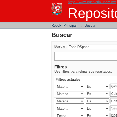
https://www.ingenieria.unam.mx
Buscar
Reposito
RepoFI Principal
→
Buscar
Buscar
Buscar:
Filtros
Use filtros para refinar sus resultados.
Filtros actuales: