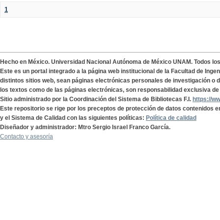
1
Hecho en México. Universidad Nacional Autónoma de México UNAM. Todos lo
Este es un portal integrado a la página web institucional de la Facultad de Ing
distintos sitios web, sean páginas electrónicas personales de investigación o de
los textos como de las páginas electrónicas, son responsabilidad exclusiva de 
Sitio administrado por la Coordinación del Sistema de Bibliotecas F.I.
https://w
Este repositorio se rige por los preceptos de protección de datos contenidos e
y el Sistema de Calidad con las siguientes políticas:
Política de calidad
Diseñador y administrador: Mtro Sergio Israel Franco García.
Contacto y asesoría