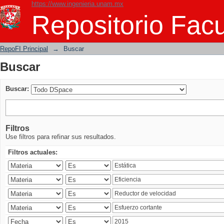
https://www.ingenieria.unam.mx
Buscar
Repositorio Facu
RepoFI Principal
→
Buscar
Buscar
Buscar:
Filtros
Use filtros para refinar sus resultados.
Filtros actuales: