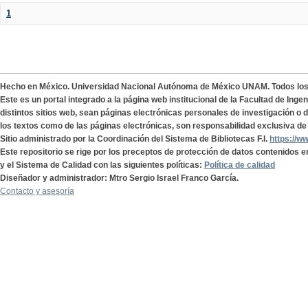
1
Hecho en México. Universidad Nacional Autónoma de México UNAM. Todos lo
Este es un portal integrado a la página web institucional de la Facultad de Ing
distintos sitios web, sean páginas electrónicas personales de investigación o de
los textos como de las páginas electrónicas, son responsabilidad exclusiva de 
Sitio administrado por la Coordinación del Sistema de Bibliotecas F.I.
https://w
Este repositorio se rige por los preceptos de protección de datos contenidos e
y el Sistema de Calidad con las siguientes políticas:
Política de calidad
Diseñador y administrador: Mtro Sergio Israel Franco García.
Contacto y asesoría