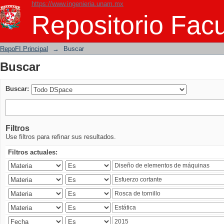
https://www.ingenieria.unam.mx
Buscar
Repositorio Facu
RepoFI Principal
→
Buscar
Buscar
Buscar:
Filtros
Use filtros para refinar sus resultados.
Filtros actuales: