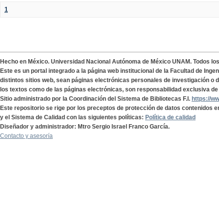
1
Hecho en México. Universidad Nacional Autónoma de México UNAM. Todos lo
Este es un portal integrado a la página web institucional de la Facultad de Ing
distintos sitios web, sean páginas electrónicas personales de investigación o de
los textos como de las páginas electrónicas, son responsabilidad exclusiva de 
Sitio administrado por la Coordinación del Sistema de Bibliotecas F.I.
https://w
Este repositorio se rige por los preceptos de protección de datos contenidos e
y el Sistema de Calidad con las siguientes políticas:
Política de calidad
Diseñador y administrador: Mtro Sergio Israel Franco García.
Contacto y asesoría