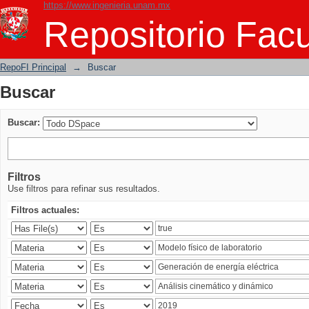
https://www.ingenieria.unam.mx
Buscar
Repositorio Facu
RepoFI Principal
→
Buscar
Buscar
Buscar:
Filtros
Use filtros para refinar sus resultados.
Filtros actuales: