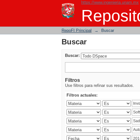
https://www.ingenieria.unam.mx
Buscar
Reposito
RepoFI Principal
→
Buscar
Buscar
Buscar:
Filtros
Use filtros para refinar sus resultados.
Filtros actuales: