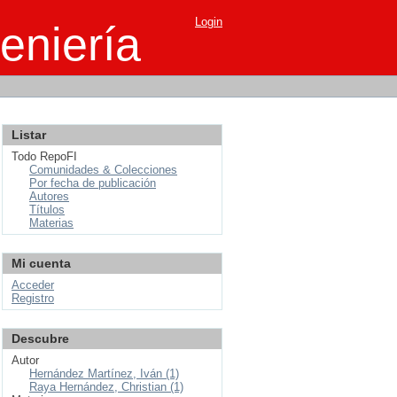
Login
eniería
Listar
Todo RepoFI
Comunidades & Colecciones
Por fecha de publicación
Autores
Títulos
Materias
Mi cuenta
Acceder
Registro
Descubre
Autor
Hernández Martínez, Iván (1)
Raya Hernández, Christian (1)