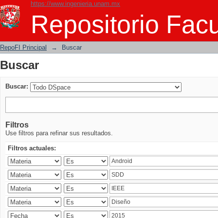
https://www.ingenieria.unam.mx
Buscar
Repositorio Facu
RepoFI Principal
→
Buscar
Buscar
Buscar:
Filtros
Use filtros para refinar sus resultados.
Filtros actuales: