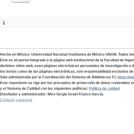
1
Hecho en México. Universidad Nacional Autónoma de México UNAM. Todos lo
Este es un portal integrado a la página web institucional de la Facultad de Ing
distintos sitios web, sean páginas electrónicas personales de investigación o de
los textos como de las páginas electrónicas, son responsabilidad exclusiva de 
Sitio administrado por la Coordinación del Sistema de Bibliotecas F.I.
https://w
Este repositorio se rige por los preceptos de protección de datos contenidos e
y el Sistema de Calidad con las siguientes políticas:
Política de calidad
Diseñador y administrador: Mtro Sergio Israel Franco García.
Contacto y asesoría