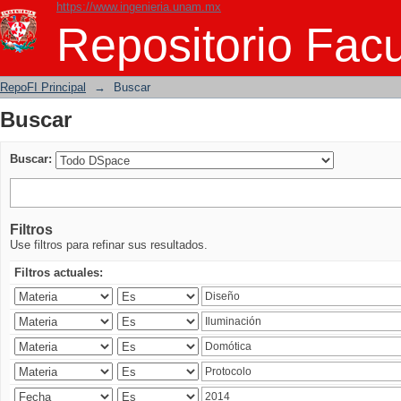
https://www.ingenieria.unam.mx
Buscar
Repositorio Facu
RepoFI Principal
→
Buscar
Buscar
Buscar:
Filtros
Use filtros para refinar sus resultados.
Filtros actuales: