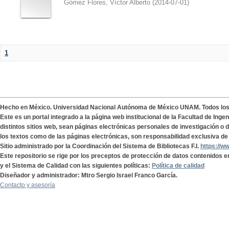
Gómez Flores, Víctor Alberto
(
2014-07-01
)
1
Hecho en México. Universidad Nacional Autónoma de México UNAM. Todos lo
Este es un portal integrado a la página web institucional de la Facultad de Ing
distintos sitios web, sean páginas electrónicas personales de investigación o de
los textos como de las páginas electrónicas, son responsabilidad exclusiva de 
Sitio administrado por la Coordinación del Sistema de Bibliotecas F.I.
https://w
Este repositorio se rige por los preceptos de protección de datos contenidos e
y el Sistema de Calidad con las siguientes políticas:
Política de calidad
Diseñador y administrador: Mtro Sergio Israel Franco García.
Contacto y asesoría