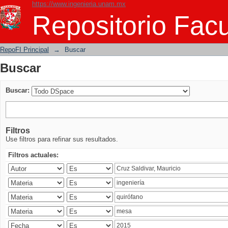
https://www.ingenieria.unam.mx
Buscar
Repositorio Facu
RepoFI Principal
→
Buscar
Buscar
Buscar:
Filtros
Use filtros para refinar sus resultados.
Filtros actuales: