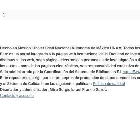
1
Hecho en México. Universidad Nacional Autónoma de México UNAM. Todos lo
Este es un portal integrado a la página web institucional de la Facultad de Ing
distintos sitios web, sean páginas electrónicas personales de investigación o de
los textos como de las páginas electrónicas, son responsabilidad exclusiva de 
Sitio administrado por la Coordinación del Sistema de Bibliotecas F.I.
https://w
Este repositorio se rige por los preceptos de protección de datos contenidos e
y el Sistema de Calidad con las siguientes políticas:
Política de calidad
Diseñador y administrador: Mtro Sergio Israel Franco García.
Contacto y asesoría