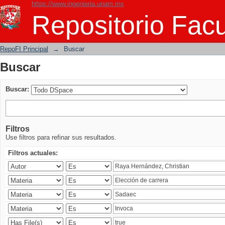
https://www.ingenieria.unam.mx
Buscar
Repositorio Facu
RepoFI Principal
→
Buscar
Buscar
Buscar:
Filtros
Use filtros para refinar sus resultados.
Filtros actuales: