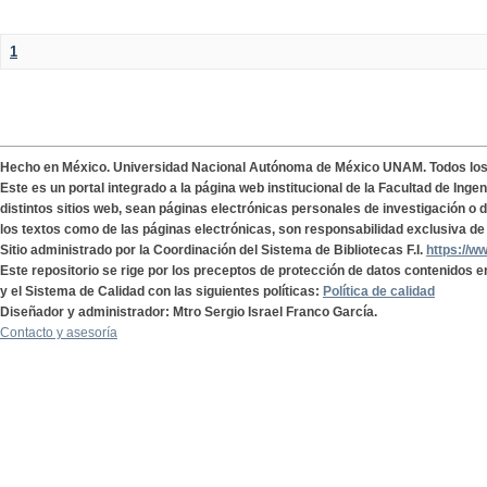
1
Hecho en México. Universidad Nacional Autónoma de México UNAM. Todos lo
Este es un portal integrado a la página web institucional de la Facultad de Ing
distintos sitios web, sean páginas electrónicas personales de investigación o de
los textos como de las páginas electrónicas, son responsabilidad exclusiva de 
Sitio administrado por la Coordinación del Sistema de Bibliotecas F.I.
https://w
Este repositorio se rige por los preceptos de protección de datos contenidos e
y el Sistema de Calidad con las siguientes políticas:
Política de calidad
Diseñador y administrador: Mtro Sergio Israel Franco García.
Contacto y asesoría