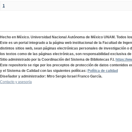
1
Hecho en México. Universidad Nacional Autónoma de México UNAM. Todos lo
Este es un portal integrado a la página web institucional de la Facultad de Ing
distintos sitios web, sean páginas electrónicas personales de investigación o de
los textos como de las páginas electrónicas, son responsabilidad exclusiva de 
Sitio administrado por la Coordinación del Sistema de Bibliotecas F.I.
https://w
Este repositorio se rige por los preceptos de protección de datos contenidos e
y el Sistema de Calidad con las siguientes políticas:
Política de calidad
Diseñador y administrador: Mtro Sergio Israel Franco García.
Contacto y asesoría