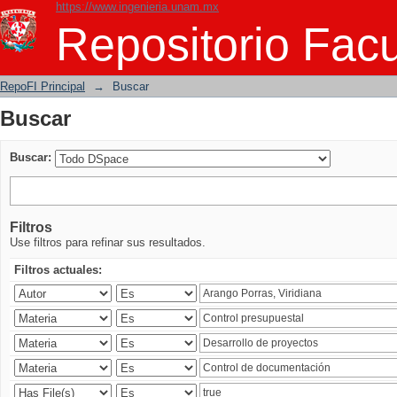
https://www.ingenieria.unam.mx
Buscar
Repositorio Facu
RepoFI Principal
→
Buscar
Buscar
Buscar:
Filtros
Use filtros para refinar sus resultados.
Filtros actuales: