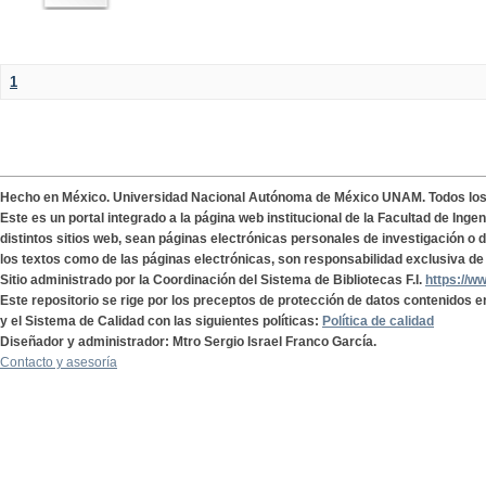
1
Hecho en México. Universidad Nacional Autónoma de México UNAM. Todos lo
Este es un portal integrado a la página web institucional de la Facultad de Ing
distintos sitios web, sean páginas electrónicas personales de investigación o de
los textos como de las páginas electrónicas, son responsabilidad exclusiva de 
Sitio administrado por la Coordinación del Sistema de Bibliotecas F.I.
https://w
Este repositorio se rige por los preceptos de protección de datos contenidos e
y el Sistema de Calidad con las siguientes políticas:
Política de calidad
Diseñador y administrador: Mtro Sergio Israel Franco García.
Contacto y asesoría