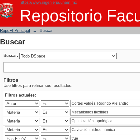
https://www.ingenieria.unam.mx
Buscar
Repositorio Facu
RepoFI Principal
→
Buscar
Buscar
Buscar:
Filtros
Use filtros para refinar sus resultados.
Filtros actuales: