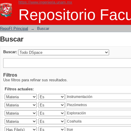
https://www.ingenieria.unam.mx
Buscar
Repositorio Facu
RepoFI Principal
→
Buscar
Buscar
Buscar:
Filtros
Use filtros para refinar sus resultados.
Filtros actuales: