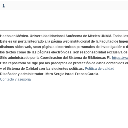
1
Hecho en México. Universidad Nacional Autónoma de México UNAM. Todos lo
Este es un portal integrado a la página web institucional de la Facultad de Ing
distintos sitios web, sean páginas electrónicas personales de investigación o de
los textos como de las páginas electrónicas, son responsabilidad exclusiva de 
Sitio administrado por la Coordinación del Sistema de Bibliotecas F.I.
https://w
Este repositorio se rige por los preceptos de protección de datos contenidos e
y el Sistema de Calidad con las siguientes políticas:
Política de calidad
Diseñador y administrador: Mtro Sergio Israel Franco García.
Contacto y asesoría