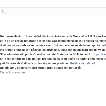
1
Hecho en México. Universidad Nacional Autónoma de México UNAM. Todos lo
Este es un portal integrado a la página web institucional de la Facultad de Ing
distintos sitios web, sean páginas electrónicas personales de investigación o de
los textos como de las páginas electrónicas, son responsabilidad exclusiva de 
Sitio administrado por la Coordinación del Sistema de Bibliotecas F.I.
https://w
Este repositorio se rige por los preceptos de protección de datos contenidos e
y el Sistema de Calidad con las siguientes políticas:
Política de calidad
Diseñador y administrador: Mtro Sergio Israel Franco García.
Contacto y asesoría