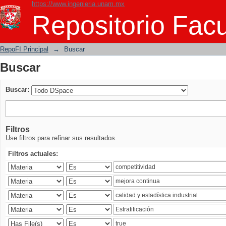
https://www.ingenieria.unam.mx
Buscar
Repositorio Facu
RepoFI Principal
→
Buscar
Buscar
Buscar:
Filtros
Use filtros para refinar sus resultados.
Filtros actuales: